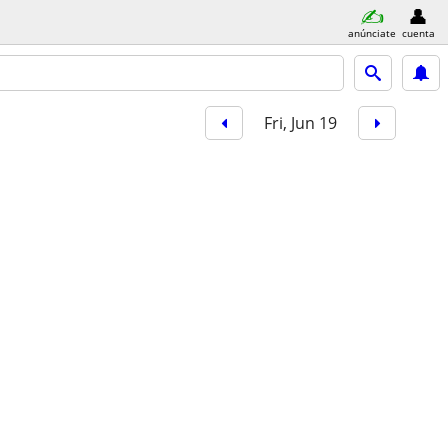
anúnciate
cuenta
Fri, Jun 19