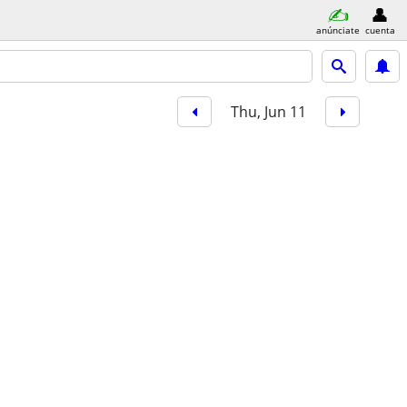
anúnciate
cuenta
Thu, Jun 11