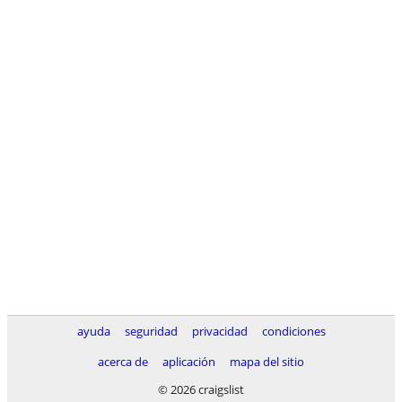
ayuda
seguridad
privacidad
condiciones
acerca de
aplicación
mapa del sitio
© 2026 craigslist